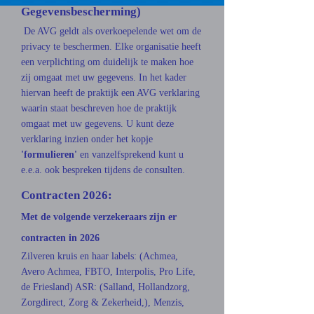
Gegevensbescherming)
De AVG geldt als overkoepelende wet om de
privacy te beschermen. Elke organisatie heeft
een verplichting om duidelijk te maken hoe
zij omgaat met uw gegevens. In het kader
hiervan heeft de praktijk een AVG verklaring
waarin staat beschreven hoe de praktijk
omgaat met uw gegevens. U kunt deze
verklaring inzien onder het kopje
'formulieren'
en vanzelfsprekend kunt u
e.e.a. ook bespreken tijdens de consulten.
Contracten 2026:
Met de volgende verzekeraars zijn er
contracten in 2026
Zilveren kruis en haar labels: (Achmea,
Avero Achmea, FBTO, Interpolis, Pro Life,
de Friesland) ASR: (Salland, Hollandzorg,
Zorgdirect, Zorg & Zekerheid,), Menzis,