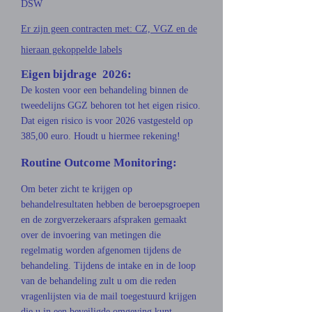
DSW
Er zijn geen contracten met: CZ, VGZ en de
hieraan gekoppelde labels
Eigen bijdrage 2026:
De kosten voor een behandeling binnen de
tweedelijns GGZ behoren tot het eigen risico.
Dat eigen risico is voor 2026 vastgesteld op
385,00 euro. Houdt u hiermee rekening!
Routine Outcome Monitoring:
Om beter zicht te krijgen op
behandelresultaten hebben de beroepsgroepen
en de zorgverzekeraars afspraken gemaakt
over de invoering van metingen die
regelmatig worden afgenomen tijdens de
behandeling. Tijdens de intake en in de loop
van de behandeling zult u om die reden
vragenlijsten via de mail toegestuurd krijgen
die u in een beveiligde omgeving kunt