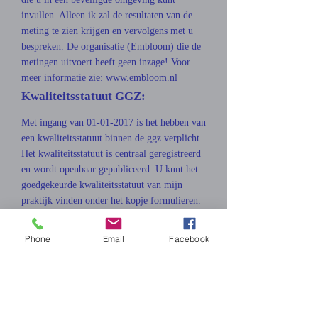
invullen. Alleen ik zal de resultaten van de
meting te zien krijgen en vervolgens met u
bespreken. De organisatie (Embloom) die de
metingen uitvoert heeft geen inzage! Voor
meer informatie zie:
www.
embloom.nl
Kwaliteitsstatuut GGZ:
Met ingang van
01-01-2017
is het hebben van
een kwaliteitsstatuut binnen de ggz verplicht.
Het kwaliteitsstatuut is centraal geregistreerd
en wordt openbaar gepubliceerd. U kunt het
goedgekeurde kwaliteitsstatuut van mijn
praktijk vinden onder het kopje formulieren.
Groepsbehandeling
Phone
Email
Facebook
In de loop van 2026 ligt het
entameren van
groepsbehandeling in het
verlengde van uitbreiding van het
zorgaanbod waarbij rekening